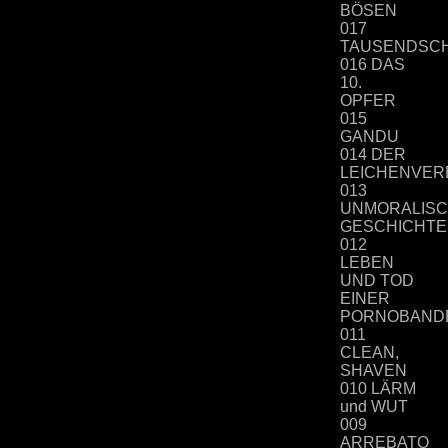
BÖSEN
017
TAUSENDSC
016 DAS
10.
OPFER
015
GANDU
014 DER
LEICHENVE
013
UNMORALIS
GESCHICHT
012
LEBEN
UND TOD
EINER
PORNOBAND
011
CLEAN,
SHAVEN
010 LÄRM
und WUT
009
ARREBATO