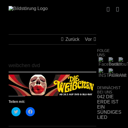
Zum
Inhalt
springen
Zurück
Vor
FOLGE
UNS:
weibchen dvd
DEMNÄCHST
BEI UNS
042 DIE
ERDE IST
Teilen mit:
EIN
Klick,
Klick,
SÜNDIGES
um
um
LIED
über
auf
Twitter
Facebook
zu
zu