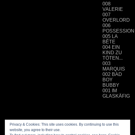
008
VALERIE
007
OVERLORD
006
POSSESSION
005 LA
BÊTE
004 EIN
KIND ZU
TÖTEN...
003
MARQUIS
002 BAD
BOY
BUBBY
001 IM
GLASKÄFIG
Privacy & Cookies: This site uses cookies. By continuing to use this
website, you agree to their use.