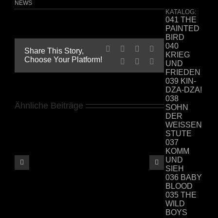
teilen
teilen
NEWS
(Wird
(Wird
KATALOG:
in
in
041 THE
neuem
neuem
Fenster
Fenster
PAINTED
geöffnet)
geöffnet)
BIRD
040
Facebook
X
LinkedIn
WhatsApp
Share This Story,
KRIEG
Choose Your Platform!
Tumblr
Pinterest
E-
UND
Mail
FRIEDEN
039 KIN-
DZA-DZA!
038
Ähnliche Beiträge
SOHN
DER
WEISSEN
STUTE
037
Boxer
KOMM
DVD
UND
&
SIEH
Blu-
036 BABY
ray
BLOOD
035 THE
WILD
BOYS