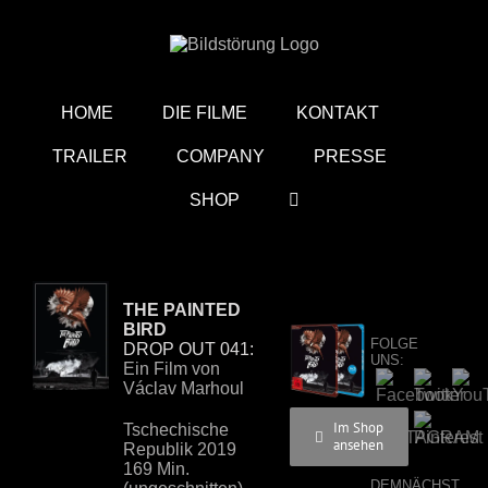
Zum
Inhalt
springen
HOME
DIE FILME
KONTAKT
TRAILER
COMPANY
PRESSE
SHOP
THE PAINTED
BIRD
FOLGE
DROP OUT 041:
UNS:
Ein Film von
Václav Marhoul
Im Shop
Tschechische
ansehen
Republik 2019
169 Min.
DEMNÄCHST