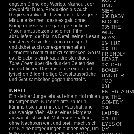
KOMM
engsten Sinne des Wortes. Marhoul, der
UND
sowohl für Buch, Produktion als auch
SIEH
Regie verantwortlich zeichnete, lässt jede
036 BABY
Minute erkennen, dass es galt, ohne
BLOOD
Kompromisse seine ganz persönliche
035 THE
Vision umzusetzen und einen Film
WILD
abzuliefern, der bis ins Detail seiner Lesart
BOYS
von Jerzy Kosińskis Roman entspricht –
034 LUZ
und dabei auch vor experimentellen
033 THE
Elementen nicht zurückzuschrecken. So ist
FRIENDLY
das Ergebnis ein knapp dreistündiges
BEAST
Tone Poem
über die dunklen Seiten des
032 DER
menschlichen Daseins, das seinen fast
BOXER
lyrischen Bilder heftige Gewaltausbrüche
UND DER
und Grausamkeiten gegenüberstellt.
TOD
031
INHALT:
ENTERTAINM
Ein kleiner Junge lebt auf einem Hof mitten
und THE
im Nirgendwo. Nur eine alte Bäuerin
COMEDY
kümmert sich um ihn, den Haushalt und
030
das wenige Vieh. Als er eines Morgens
LAURIN
aufwacht, ist sie tot. Mutterseelenallein,
029 THE
ohne Nachbarn weit und breit, macht sich
EYES OF
der Kleine notgedrungen auf den Weg, um
MY
Hilfe zu suchen, und gerät in eine Welt