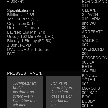
– Booklet
PORNOBAND
011
CLEAN,
Spezifikationen:
SHAVEN
Bildformat: 2,35:1
010 LÄRM
Ton: Deutsch (5.1),
und WUT
Originalton (5.1)
009
Untertitel: Deutsch
ARREBATO
Laufzeit: 169 Min (24p
008
Uncut), 162 Min (PAL-DVD)
VALERIE
Blu-ray: 1 Blu-ray (BD-50),
007
1 Bonus-DVD
OVERLORD
DVD: 1 DVD-9, 1 Bonus-
006
DVD
POSSESSION
005 LA
BÊTE
004 EIN
PRESSESTIMMEN:
KIND ZU
TÖTEN...
„Schmerzhaft
“
Ist
THE
„Ich kann
“Der
003
brutal,
PAINTED
ohne Zögern
tschechische
MARQUIS
faszinierend
BIRD
festhalten,
Regisseur
002 BAD
schön – ein
übertrieben?
dass es sich
Václav
BOY
Film über den
Geht er zu
hierbei um
Marhoul filmt
BUBBY
wir nicht
weit?
ein
das
001 IM