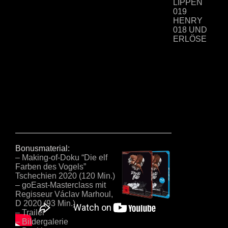
LIPPEN
019
HENRY
018 UND
ERLÖSE
UNS
NICHT
VON DEM
BÖSEN
017
TAUSENDSC
016 DAS
10.
OPFER
015
GANDU
Bonusmaterial:
014 DER
– Making-of-Doku “Die elf
LEICHENVE
Farben des Vogels”
013
Tschechien 2020 (120 Min.)
UNMORALIS
– goEast-Masterclass mit
GESCHICHT
Regisseur Václav Marhoul,
012
D 2020 (93 Min.)
LEBEN
– Trailer
UND TOD
– Bildergalerie
EINER