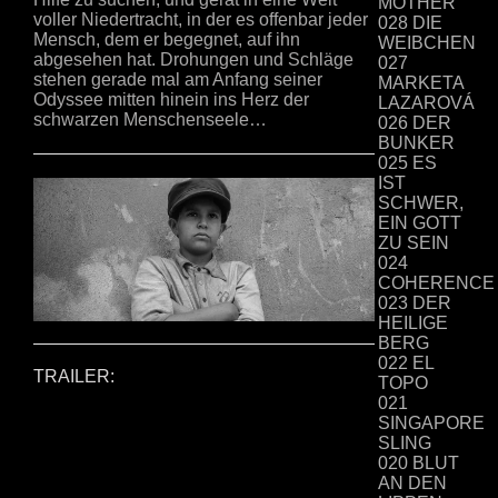
MOTHER
voller Niedertracht, in der es offenbar jeder
028 DIE
Mensch, dem er begegnet, auf ihn
WEIBCHEN
abgesehen hat. Drohungen und Schläge
027
stehen gerade mal am Anfang seiner
MARKETA
Odyssee mitten hinein ins Herz der
LAZAROVÁ
schwarzen Menschenseele…
026 DER
BUNKER
025 ES
IST
SCHWER,
EIN GOTT
ZU SEIN
024
COHERENCE
023 DER
HEILIGE
BERG
022 EL
TRAILER:
TOPO
021
SINGAPORE
SLING
020 BLUT
AN DEN