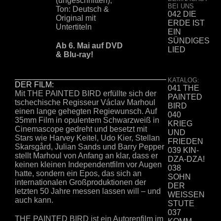
(ungeschnitten),
BEI UNS
Ton: Deutsch &
042 DIE
Original mit
ERDE IST
Untertiteln
EIN
SÜNDIGES
Ab 6. Mai auf DVD
LIED
& Blu-ray!
KATALOG:
DER FILM:
041 THE
Mit THE PAINTED BIRD erfüllte sich der
PAINTED
tschechische Regisseur Václav Marhoul
BIRD
einen lange gehegten Regiewunsch. Auf
040
35mm Film in opulentem Schwarzweiß in
KRIEG
Cinemascope gedreht und besetzt mit
UND
Stars wie Harvey Keitel, Udo Kier, Stellan
FRIEDEN
Skarsgård, Julian Sands und Barry Pepper
039 KIN-
stellt Marhoul von Anfang an klar, dass er
DZA-DZA!
keinen kleinen Independentfilm vor Augen
038
hatte, sondern ein Epos, das sich an
SOHN
internationalen Großproduktionen der
DER
letzten 50 Jahre messen lassen will – und
WEISSEN
auch kann.
STUTE
037
THE PAINTED BIRD ist ein Autorenfilm im