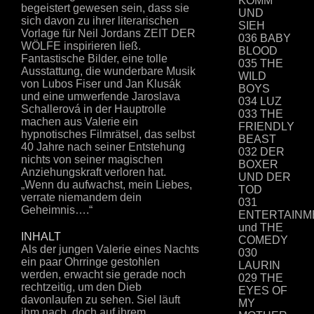
KOMM
begeistert gewesen sein, dass sie
UND
sich davon zu ihrer literarischen
SIEH
Vorlage für Neil Jordans ZEIT DER
036 BABY
WÖLFE inspirieren ließ.
BLOOD
Fantastische Bilder, eine tolle
035 THE
Ausstattung, die wunderbare Musik
WILD
von Lubos Fiser und Jan Klusák
BOYS
und eine umwerfende Jaroslava
034 LUZ
Schallerová in der Hauptrolle
033 THE
machen aus Valerie ein
FRIENDLY
hypnotisches Filmrätsel, das selbst
BEAST
40 Jahre nach seiner Entstehung
032 DER
nichts von seiner magischen
BOXER
Anziehungskraft verloren hat.
UND DER
„Wenn du aufwachst, mein Liebes,
TOD
verrate niemandem dein
031
Geheimnis….“
ENTERTAINM
und THE
INHALT
COMEDY
Als der jungen Valerie eines Nachts
030
ein paar Ohrringe gestohlen
LAURIN
werden, erwacht sie gerade noch
029 THE
rechtzeitig, um den Dieb
EYES OF
davonlaufen zu sehen. Siel läuft
MY
ihm nach, doch auf ihrem