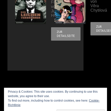
von
Film
Věra
von
Chytilová
Juraj
Herz
ZUR
DETAILSE
ZUR
DETAILSEITE
Privacy & Cookies: This site uses cookies. By continuing to use this
website, you agree to their use.
To find out more, including how to control cookies, see here:
Cookie-
Richtlinie
Copyright 2019 - Bildstörung |
AGB
|
IMPRESSUM
|
DATENSCHUTZ