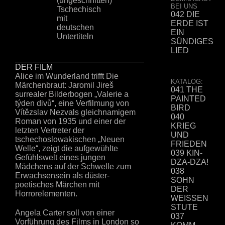
(ungeschnitten)
BEI UNS
Tschechisch
042 DIE
mit
ERDE IST
deutschen
EIN
Untertiteln
SÜNDIGES
LIED
DER FILM
Alice im Wunderland trifft Die
KATALOG:
Märchenbraut: Jaromil Jireš
041 THE
surrealer Bilderbogen „Valerie a
PAINTED
týden divů“, eine Verfilmung von
BIRD
Vítězslav Nezvals gleichnamigem
040
Roman von 1935 und einer der
KRIEG
letzten Vertreter der
UND
tschechoslowakischen „Neuen
FRIEDEN
Welle“, zeigt die aufgewühlte
039 KIN-
Gefühlswelt eines jungen
DZA-DZA!
Mädchens auf der Schwelle zum
038
Erwachsensein als düster-
SOHN
poetisches Märchen mit
DER
Horrorelementen.
WEISSEN
STUTE
Angela Carter soll von einer
037
Vorführung des Films in London so