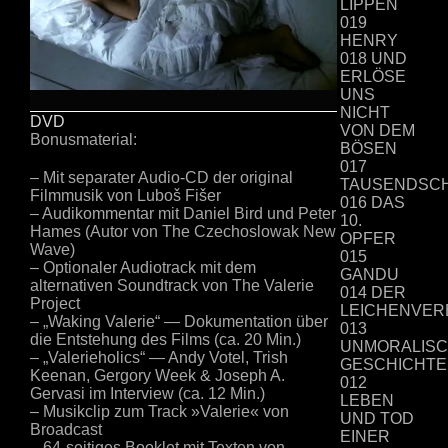
LIPPEN
019
HENRY
018 UND
ERLÖSE
UNS
NICHT
DVD
VON DEM
Bonusmaterial:
BÖSEN
017
– Mit separater Audio-CD der original
TAUSENDSC
Filmmusik von Luboš Fišer
016 DAS
– Audikommentar mit Daniel Bird und Peter
10.
Hames (Autor von The Czechoslowak New
OPFER
Wave)
015
– Optionaler Audiotrack mit dem
GANDU
alternativen Soundtrack von The Valerie
014 DER
Project
LEICHENVE
– „Waking Valerie“ — Dokumentation über
013
die Entstehung des Films (ca. 20 Min.)
UNMORALIS
– „Valerieholics“ — Andy Votel, Trish
GESCHICHT
Keenan, Gergory Week & Joseph A.
012
Gervasi im Interview (ca. 12 Min.)
LEBEN
– Musikclip zum Track »Valerie« von
UND TOD
Broadcast
EINER
– 64-seitiges Booklet mit Texten von