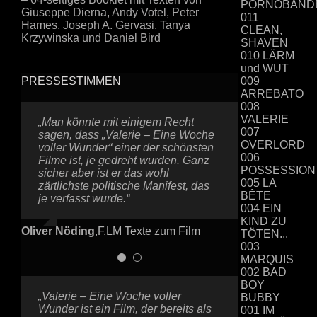
PORNOBAND
Giuseppe Dierna, Andy Votel, Peter
011
Hames, Joseph A. Gervasi, Tanya
CLEAN,
Krzywinska und Daniel Bird
SHAVEN
010 LÄRM
und WUT
009
PRESSESTIMMEN
ARREBATO
008
VALERIE
„Man könnte mit einigem Recht
„Der fast 40 Jahre alte tschechische
007
sagen, dass „Valerie – Eine Woche
Horrorfilm VALERIE verbindet Freud
OVERLORD
voller Wunder“ einer der schönsten
und Fantasie, Sex und
006
Filme ist, je gedreht wurden. Ganz
Surrealismus, Kitsch und Kunst,
POSSESSION
sicher aber ist er das wohl
Musik und Märchen-Motive zu
005 LA
zärtlichste politische Manifest, das
einem faszinierenden und völlig
BÊTE
je verfasst wurde.“
eigenständigen kleinen
004 EIN
Meisterwerk, das von Bildstörung in
KIND ZU
gewohnt hochwertiger Weise auf
Oliver Nöding
,
F.LM Texte zum Film
TÖTEN...
DVD veröffentlicht wurde.“
003
MARQUIS
Harald Ladstätter
,
Filmtipps.at
002 BAD
BOY
„Valerie – Eine Woche voller
„Valerie – Eine Woche voller
BUBBY
Wunder ist ein Film, der bereits als
Wunder ist tatsächlich eine
001 IM