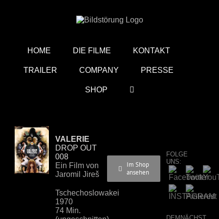
Zum
Inhalt
springen
HOME
DIE FILME
KONTAKT
TRAILER
COMPANY
PRESSE
SHOP
VALERIE
DROP OUT
FOLGE
008
UNS:
Im Shop
Ein Film von
ansehen
Jaromil Jireš
Tschechoslowakei
1970
74 Min.
DEMNÄCHST