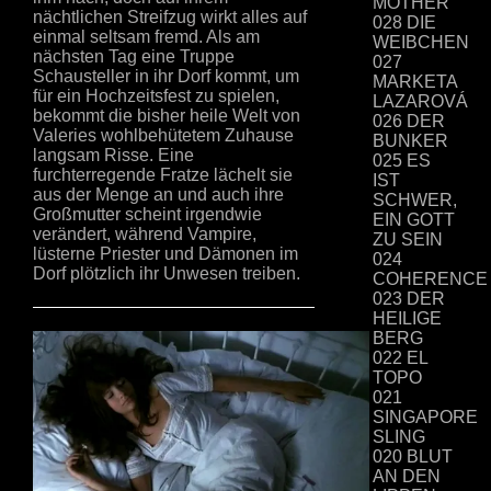
MOTHER
nächtlichen Streifzug wirkt alles auf
028 DIE
einmal seltsam fremd. Als am
WEIBCHEN
nächsten Tag eine Truppe
027
Schausteller in ihr Dorf kommt, um
MARKETA
für ein Hochzeitsfest zu spielen,
LAZAROVÁ
bekommt die bisher heile Welt von
026 DER
Valeries wohlbehütetem Zuhause
BUNKER
langsam Risse. Eine
025 ES
furchterregende Fratze lächelt sie
IST
aus der Menge an und auch ihre
SCHWER,
Großmutter scheint irgendwie
EIN GOTT
verändert, während Vampire,
ZU SEIN
lüsterne Priester und Dämonen im
024
Dorf plötzlich ihr Unwesen treiben.
COHERENCE
023 DER
HEILIGE
BERG
022 EL
TOPO
021
SINGAPORE
SLING
020 BLUT
AN DEN