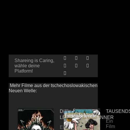
Shareing is Caring,
wähle deine
Platform!
Mehr Filme aus der tschechoslowakischen
Neuen Welle:
DER
TAUSEND
LEICHENVERBRENNER
Ein
Film
Ein