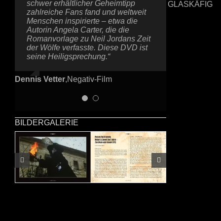
schwer erhältlicher Geheimtipp
Wundertüte. Grausam und
GLASKÄFIG
zahlreiche Fans fand und weltweit
märchenhaft unmenschlich wie
Menschen inspirierte – etwa die
Preußlers Krabat, betörend wie Drei
Autorin Angela Carter, die die
Nüsse für Aschenbrödel und
Romanvorlage zu Neil Jordans Zeit
erotischer als mancher Sexfilm. Ich
der Wölfe verfasste. Diese DVD ist
bin mir sicher, dass Terry Gilliam
seine Heiligsprechung.“
diesen Film mehr als einmal
gesehen hat.“
Dennis Vetter
,
Negativ-Film
Frau Suk
,
Hard Sensations
BILDERGALERIE